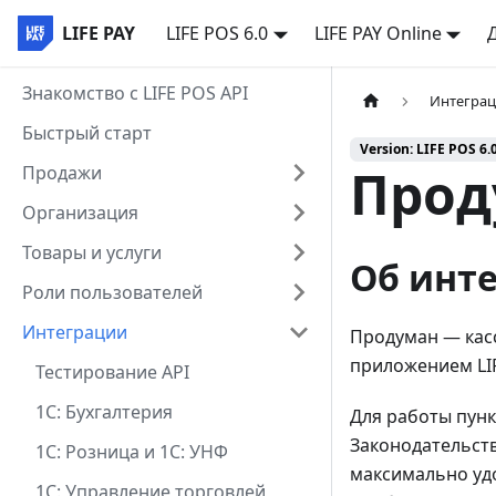
LIFE PAY
LIFE POS 6.0
LIFE PAY Online
Знакомство с LIFE POS API
Интегра
Быстрый старт
Version: LIFE POS 6.
Прод
Продажи
Организация
Товары и услуги
Об инт
Роли пользователей
Интеграции
Продуман — касс
приложением LIF
Тестирование API
1С: Бухгалтерия
Для работы пунк
Законодательств
1С: Розница и 1С: УНФ
максимально уд
1С: Управление торговлей