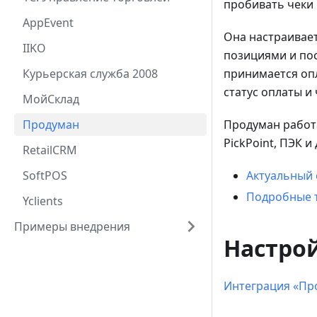
пробивать чеки 
AppEvent
Она настраивает
IIKO
позициями и пос
Курьерская служба 2008
принимается оп
статус оплаты и 
МойCклад
Продуман
Продуман работа
PickPoint, ПЭК и 
RetailCRM
SoftPOS
Актуальный 
Подробные т
Yclients
Примеры внедрения
Настро
Интеграция «Про