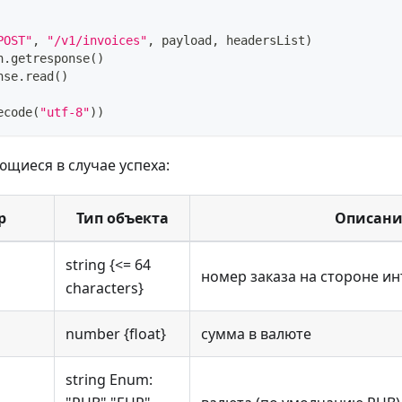
POST"
,
"/v1/invoices"
,
 payload
,
 headersList
)
n
.
getresponse
(
)
nse
.
read
(
)
ecode
(
"utf-8"
)
)
щиеся в случае успеха:
р
Тип объекта
Описани
string {<= 64
номер заказа на стороне и
characters}
number {float}
сумма в валюте
string Enum: