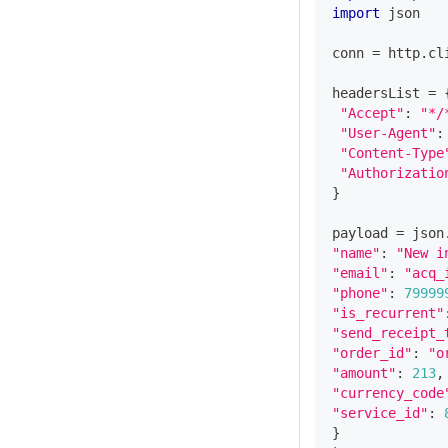
import
 json
conn 
=
 http
.
cl
headersList 
=
"Accept"
:
"*/
"User-Agent"
:
"Content-Type
"Authorizatio
}
payload 
=
 json
"name"
:
"New i
"email"
:
"acq_
"phone"
:
79999
"is_recurrent"
"send_receipt_
"order_id"
:
"o
"amount"
:
213
,
"currency_code
"service_id"
:
}