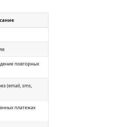
сание
ля
едение повторных
ез (email, sms,
анных платежах