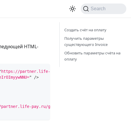
Search
Создать счёт на оплату
Получить параметры
существующего Invoice
следующей HTML­
Обновить параметры счёта на
оплату
"
https://partner.life-pay.ru/alba/input/
"
>
eIrOImyywNNU=
"
/>
/partner.life-pay.ru/gui/images/a1lite_buttons/button_sm