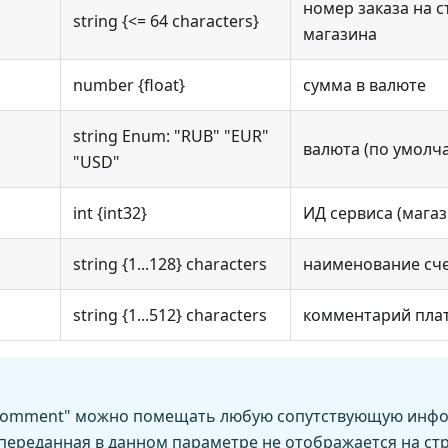
номер заказа на с
string {<= 64 characters}
магазина
number {float}
сумма в валюте
string Enum: "RUB" "EUR"
валюта (по умолч
"USD"
int {int32}
ИД сервиса (магаз
string {1...128} characters
наименование сч
string {1...512} characters
комментарий пла
"comment" можно помещать любую сопутствующую инф
ереданная в данном параметре не отображается на ст