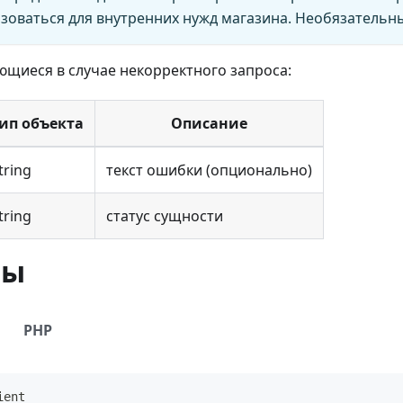
зоваться для внутренних нужд магазина. Необязательн
щиеся в случае некорректного запроса:
ип объекта
Описание
tring
текст ошибки (опционально)
tring
статус сущности
ры
PHP
ient