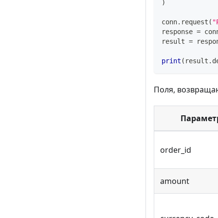
)
conn
.
request
(
"
response 
=
 con
result 
=
 respo
print
(
result
.
d
Поля, возвращаю
Парамет
order_id
amount