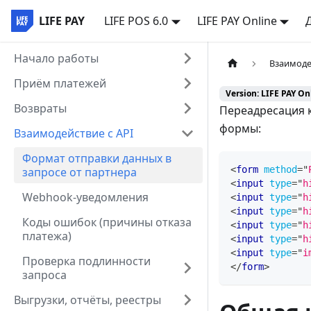
LIFE PAY
LIFE POS 6.0
LIFE PAY Online
Начало работы
Взаимоде
Приём платежей
Version: LIFE PAY On
Возвраты
Переадресация 
формы:
Взаимодействие с API
Формат отправки данных в
<
form
method
=
"
запросе от партнера
<
input
type
=
"
h
Webhook-уведомления
<
input
type
=
"
h
<
input
type
=
"
h
Коды ошибок (причины отказа
<
input
type
=
"
h
платежа)
<
input
type
=
"
h
<
input
type
=
"
i
Проверка подлинности
</
form
>
запроса
Выгрузки, отчёты, реестры