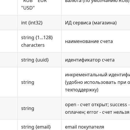
"RUB" "EUR"
валюта (по умолчанию RUB)
"USD"
int {int32}
ИД сервиса (магазина)
string {1...128}
наименование счета
characters
string {uuid}
идентификатор счета
инкрементальный идентифи
string
(удобно использовать при 
техподдержку)
open - счет открыт; success 
string
оплачен; error - счет нельзя
string {email}
email покупателя