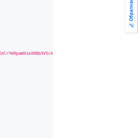
Обратная связь
ImlrYW9paW91eXRBb3V5ckRTVVRZT0FGU2l5U2ZvdHVBZ3lsU0FEIiwi