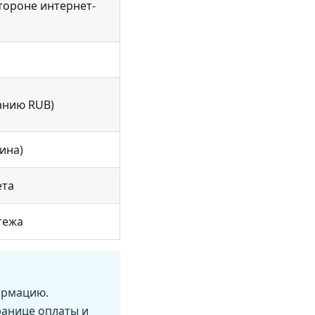
тороне интернет-
анию RUB)
ина)
ета
тежа
ормацию.
ранице оплаты и