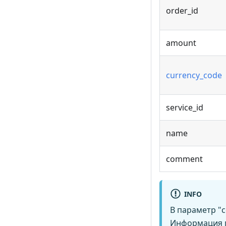
order_id
amount
currency_code
service_id
name
comment
INFO
В параметр 
Информация п