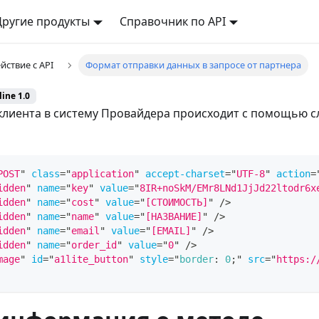
Другие продукты
Справочник по API
йствие с API
Формат отправки данных в запросе от партнера
line 1.0
клиента в систему Провайдера происходит с помощью 
POST
"
class
=
"
application
"
accept-charset
=
"
UTF-8
"
action
=
idden
"
name
=
"
key
"
value
=
"
8IR+noSkM/EMr8LNd1JjJd22ltodr6x
idden
"
name
=
"
cost
"
value
=
"
[СТОИМОСТЬ]
"
/>
idden
"
name
=
"
name
"
value
=
"
[НАЗВАНИЕ]
"
/>
idden
"
name
=
"
email
"
value
=
"
[EMAIL]
"
/>
idden
"
name
=
"
order_id
"
value
=
"
0
"
/>
mage
"
id
=
"
a1lite_button
"
style
=
"
border
:
0
;
"
src
=
"
https:/