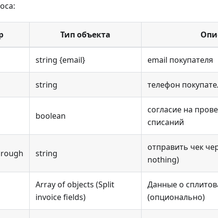
оса:
р
Тип объекта
Опи
string {email}
email покупателя
string
телефон покупате
согласие на пров
boolean
списаний
отправить чек чер
hrough
string
nothing)
Array of objects (Split
Данные о сплитов
invoice fields)
(опционально)