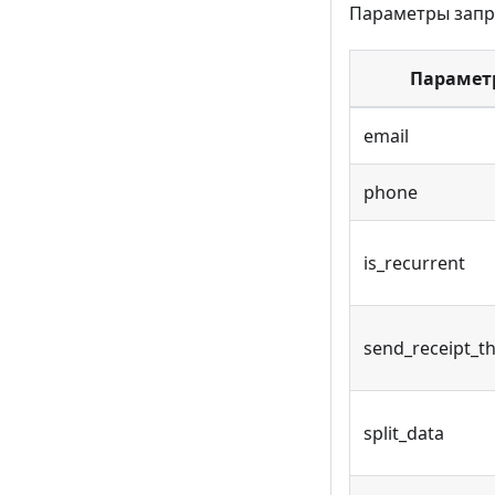
Параметры запр
Парамет
email
phone
is_recurrent
send_receipt_t
split_data