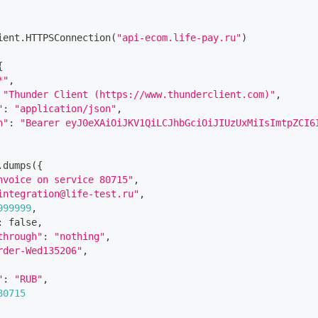
ient
.
HTTPSConnection
(
"api-ecom.life-pay.ru"
)
{
*"
,
"Thunder Client (https://www.thunderclient.com)"
,
"
:
"application/json"
,
n"
:
"Bearer eyJ0eXAiOiJKV1QiLCJhbGciOiJIUzUxMiIsImtpZCI6
.
dumps
(
{
nvoice on service 80715"
,
integration@life-test.ru"
,
999999
,
:
 false
,
through"
:
"nothing"
,
rder-Wed135206"
,
"
:
"RUB"
,
80715