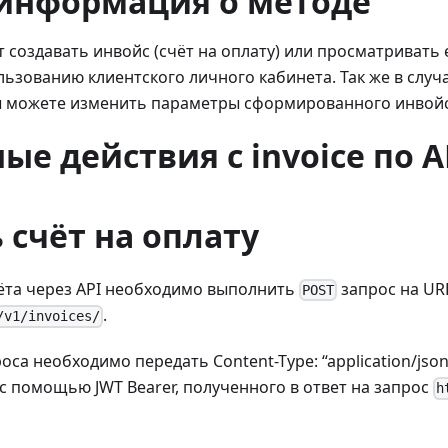
информация о методе
 создавать инвойс (счёт на оплату) или просматривать 
льзованию клиентского личного кабинета. Так же в случ
 можете изменить параметры сформированного инвойс
ые действия с invoice по A
 счёт на оплату
ёта через API необходимо выполнить
запрос на UR
POST
.
/v1/invoices/
оса необходимо передать Content-Type: “application/jso
с помощью JWT Bearer, полученного в ответ на запрос
h