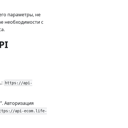
его параметры, не
ае необходимости с
а.
PI
L:
https://api-
n”. Авторизация
ttps://api-ecom.life-