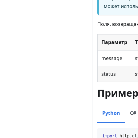
может исполь
Поля, возвращаю
Параметр
Т
message
s
status
s
Приме
Python
C#
import
 http
.
cl