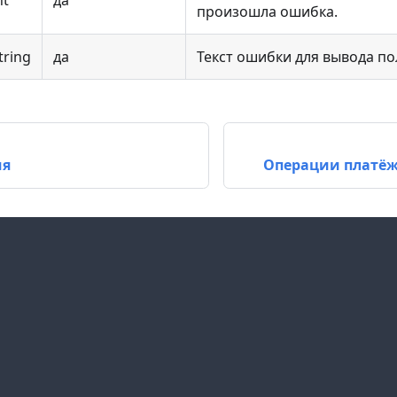
nt
да
произошла ошибка.
tring
да
Текст ошибки для вывода п
ия
Операции платёж