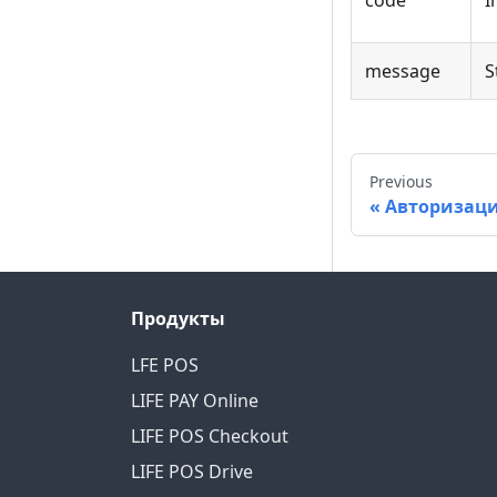
code
I
message
S
Previous
Авторизац
Продукты
LFE POS
LIFE PAY Online
LIFE POS Checkout
LIFE POS Drive