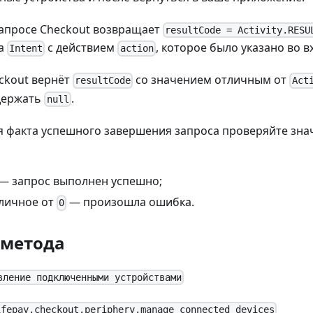
апросе Checkout возвращает
resultCode = Activity.RESU
са
с действием
, которое было указано во 
Intent
action
ckout вернёт
со значением отличным от
resultCode
Act
держать
.
null
я факта успешного завершения запроса проверяйте зна
— запрос выполнен успешно;
личное от
— произошла ошибка.
0
 метода
вление подключенными устройствами
ifepay.checkout.periphery.manage_connected_devices