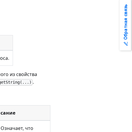
Обратная связь
оса.
ого из свойства
.
getString(...)
исание
 Означает, что