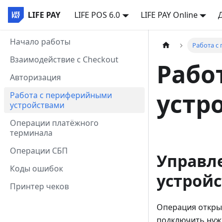
LIFE PAY
LIFE POS 6.0
LIFE PAY Online
Начало работы
Работа с
Взаимодействие с Checkout
Рабо
Авторизация
устр
Работа с периферийными
устройствами
Операции платёжного
терминала
Операции СБП
Управл
Коды ошибок
устрой
Принтер чеков
Операция откры
подключить нужн