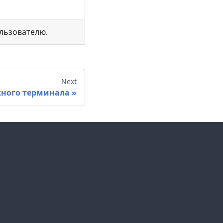
ользователю.
Next
ного терминала