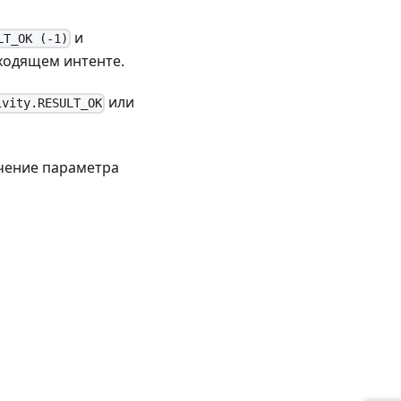
и
LT_OK (-1)
входящем интенте.
или
ivity.RESULT_OK
чение параметра