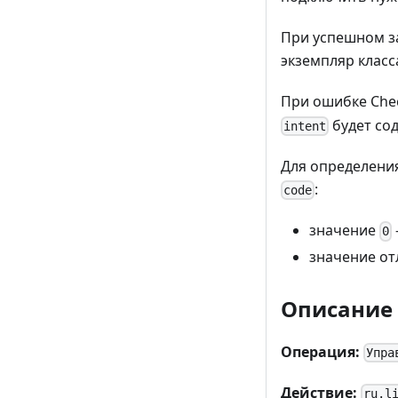
При успешном з
экземпляр клас
При ошибке Che
будет со
intent
Для определени
:
code
значение
0
значение от
Описание
Операция:
Упра
Действие:
ru.l