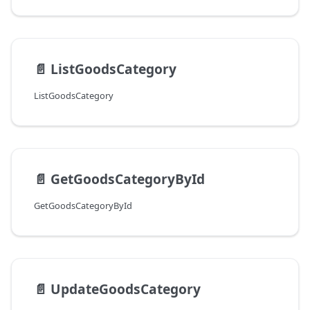
📄️
ListGoodsCategory
ListGoodsCategory
📄️
GetGoodsCategoryById
GetGoodsCategoryById
📄️
UpdateGoodsCategory