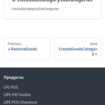
ListGoodsCategorySubCategories
Previous
Next
RestoreGoods
CreateGoodsCategor
y
Продукты
LFE POS
LIFE PAY Online
LIFE POS Checkout