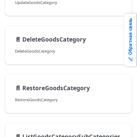
UpdateGoodsCategory
Обратная связь
📄️
DeleteGoodsCategory
DeleteGoodsCategory
📄️
RestoreGoodsCategory
RestoreGoodsCategory
📄️
ListGoodsCategorySubCategories