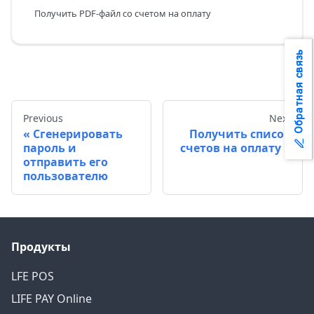
Получить PDF-файл со счетом на оплату
Обратная связь
Previous
Next
Сгенерировать
Получить список
пароль и
счетов на оплату
отправить его
пользователю
Продукты
LFE POS
LIFE PAY Online