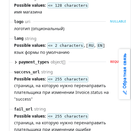
Possible values:
<= 128 characters
имя магазина
uri
logo
NULLABLE
логотип (опциональный)
string
lang
Possible values:
, [
,
]
<= 2 characters
RU
EN
язык формы по умолчанию
Обратная связь
object[]
payment_types
REQUIRED
string
success_url
Possible values:
<= 255 characters
страница, на которую нужно перенаправить
плательщика при изменении Invoice.status на
"success"
string
fail_url
Possible values:
<= 255 characters
страница, на которую нужно перенаправить
плательщика при изменении ошибке